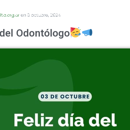
ta.org.ar
en
3 octubre, 2024
ITUCIÓN
PRESTACIONES PREVISIONALES
APORTES
GESTIONES
TR
a del Odontólogo