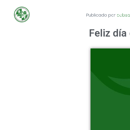
COB Salta
Publicado por
cobsal
LA INST
Feliz dí