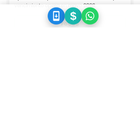
vencimiento opera en mayo 2026.
$
FOCOB
$7.650,00
VIGENCIA
ABRIL 2026
CATEGORÍAS
Valores según escala